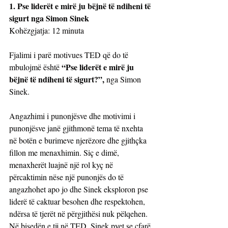
1. Pse liderët e mirë ju bëjnë të ndiheni të 
sigurt nga Simon Sinek
Kohëzgjatja: 12 minuta
Fjalimi i parë motivues TED që do të 
“Pse liderët e mirë ju 
mbulojmë është 
bëjnë të ndiheni të sigurt?”, 
nga Simon 
Sinek.
Angazhimi i punonjësve dhe motivimi i 
punonjësve janë gjithmonë tema të nxehta 
në botën e burimeve njerëzore dhe gjithçka 
fillon me menaxhimin. Siç e dimë, 
menaxherët luajnë një rol kyç në 
përcaktimin nëse një punonjës do të 
angazhohet apo jo dhe Sinek eksploron pse 
liderë të caktuar besohen dhe respektohen, 
ndërsa të tjerët në përgjithësi nuk pëlqehen.
Në bisedën e tij në TED, Sinek pyet se çfarë 