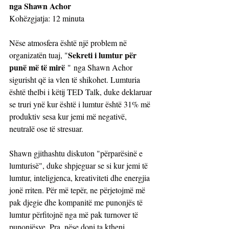
nga Shawn Achor
Kohëzgjatja: 12 minuta
Nëse atmosfera është një problem në 
Sekreti i lumtur për 
organizatën tuaj, "
punë më të mirë
 " nga Shawn Achor 
sigurisht që ia vlen të shikohet. Lumturia 
është thelbi i këtij TED Talk, duke deklaruar 
se truri ynë kur është i lumtur është 31% më 
produktiv sesa kur jemi më negativë, 
neutralë ose të stresuar.
Shawn gjithashtu diskuton "përparësinë e 
lumturisë", duke shpjeguar se si kur jemi të 
lumtur, inteligjenca, kreativiteti dhe energjia 
jonë rriten. Për më tepër, ne përjetojmë më 
pak djegie dhe kompanitë me punonjës të 
lumtur përfitojnë nga më pak turnover të 
punonjësve. Pra, nëse doni ta ktheni 