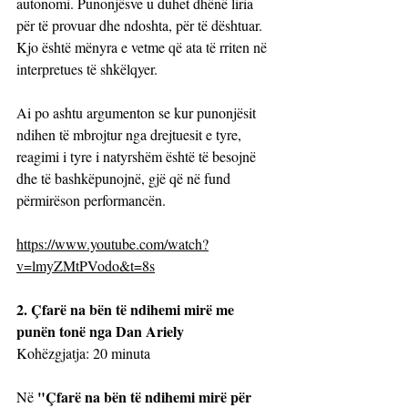
autonomi. Punonjësve u duhet dhënë liria 
për të provuar dhe ndoshta, për të dështuar. 
Kjo është mënyra e vetme që ata të rriten në 
interpretues të shkëlqyer.
Ai po ashtu argumenton se kur punonjësit 
ndihen të mbrojtur nga drejtuesit e tyre, 
reagimi i tyre i natyrshëm është të besojnë 
dhe të bashkëpunojnë, gjë që në fund 
përmirëson performancën.
https://www.youtube.com/watch?
v=lmyZMtPVodo&t=8s
2. Çfarë na bën të ndihemi mirë me 
punën tonë nga Dan Ariely
Kohëzgjatja: 20 minuta
"Çfarë na bën të ndihemi mirë për 
Në 