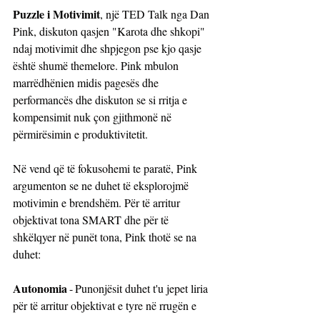
Puzzle i Motivimit
, një TED Talk nga Dan 
Pink, diskuton qasjen "Karota dhe shkopi" 
ndaj motivimit dhe shpjegon pse kjo qasje 
është shumë themelore. Pink mbulon 
marrëdhënien midis pagesës dhe 
performancës dhe diskuton se si rritja e 
kompensimit nuk çon gjithmonë në 
përmirësimin e produktivitetit.
Në vend që të fokusohemi te paratë, Pink 
argumenton se ne duhet të eksplorojmë 
motivimin e brendshëm. Për të arritur 
objektivat tona SMART dhe për të 
shkëlqyer në punët tona, Pink thotë se na 
duhet:
Autonomia
 - Punonjësit duhet t'u jepet liria 
për të arritur objektivat e tyre në rrugën e 