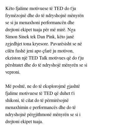
Këto fjalime motivuese të TED do t'ju 
frymëzojnë dhe do të ndryshojnë mënyrën 
se si ju menaxhoni performancën dhe 
drejtoni ekipet tuaja për më mirë. Nga 
Simon Sinek tek Dan Pink, këto janë 
zgjedhjet tona kryesore. Pavarësisht se në 
cilën fushë jeni apo çfarë ju motivon, 
ekziston një TED Talk motivues që do t'ju 
përshtatet dhe do të ndryshojë mënyrën se si 
veproni.
Më poshtë, ne do të eksplorojmë gjashtë 
fjalime motivuese të TED që duhet t'i 
shikoni, të cilat do të përmirësojnë 
menaxhimin e performancës dhe do të 
ndryshojnë përgjithmonë mënyrën se si i 
drejtoni ekipet tuaja.