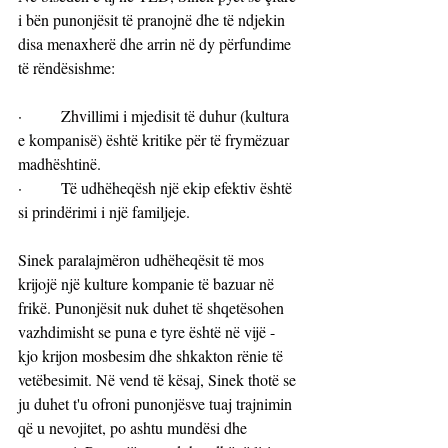
i bën punonjësit të pranojnë dhe të ndjekin 
disa menaxherë dhe arrin në dy përfundime 
të rëndësishme:
·        Zhvillimi i mjedisit të duhur (kultura 
e kompanisë) është kritike për të frymëzuar 
madhështinë.
·        Të udhëheqësh një ekip efektiv është 
si prindërimi i një familjeje.
Sinek paralajmëron udhëheqësit të mos 
krijojë një kulture kompanie të bazuar në 
frikë. Punonjësit nuk duhet të shqetësohen 
vazhdimisht se puna e tyre është në vijë - 
kjo krijon mosbesim dhe shkakton rënie të 
vetëbesimit. Në vend të kësaj, Sinek thotë se 
ju duhet t'u ofroni punonjësve tuaj trajnimin 
që u nevojitet, po ashtu mundësi dhe 