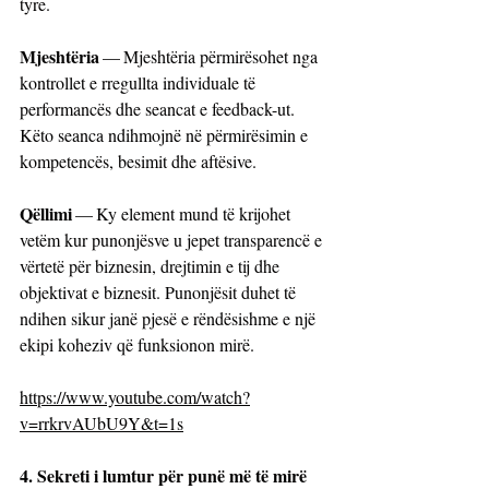
tyre.
Mjeshtëria
 — Mjeshtëria përmirësohet nga 
kontrollet e rregullta individuale të 
performancës
dhe seancat e feedback-ut. 
Këto seanca ndihmojnë në përmirësimin e 
kompetencës, besimit dhe aftësive.
Qëllimi 
— Ky element mund të krijohet 
vetëm kur punonjësve u jepet transparencë e 
vërtetë për biznesin, drejtimin e tij dhe 
objektivat e biznesit. Punonjësit duhet të 
ndihen sikur janë pjesë e rëndësishme e një 
ekipi koheziv që funksionon mirë.
https://www.youtube.com/watch?
v=rrkrvAUbU9Y&t=1s
4. Sekreti i lumtur për punë më të mirë 