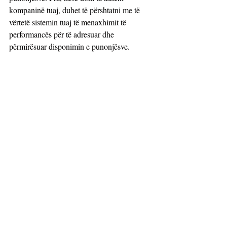
kompaninë tuaj, duhet të përshtatni me të 
vërtetë sistemin tuaj të menaxhimit të 
performancës për të adresuar dhe 
përmirësuar disponimin e punonjësve.
https://www.youtube.com/watch?
v=fLJsdqxnZb0&t=2s
5. Si të jetosh para se të vdesësh nga 
Steve Jobs
Kohëzgjatja: 15 minuta
Në fjalimin e famshëm të Steve Jobs në 
“Si të jetosh para se të 
TED, 
vdesësh?”
 Jobs rrëfen përvojën e tij 
universitare dhe na jep disa njohuri kritike 
për menaxhimin e performancës.