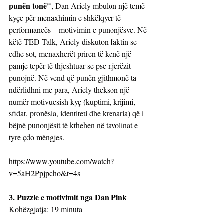
punën tonë"
, Dan Ariely mbulon një temë 
kyçe për menaxhimin e shkëlqyer të 
performancës—motivimin e punonjësve. Në 
këtë TED Talk, Ariely diskuton faktin se 
edhe sot, menaxherët priren të kenë një 
pamje tepër të thjeshtuar se pse njerëzit 
punojnë. Në vend që punën gjithmonë ta 
ndërlidhni me para, Ariely thekson një 
numër motivuesish kyç (kuptimi, krijimi, 
sfidat, pronësia, identiteti dhe krenaria) që i 
bëjnë punonjësit të kthehen në tavolinat e 
tyre çdo mëngjes.
https://www.youtube.com/watch?
v=5aH2Ppjpcho&t=4s
3. Puzzle e motivimit nga Dan Pink
Kohëzgjatja: 19 minuta