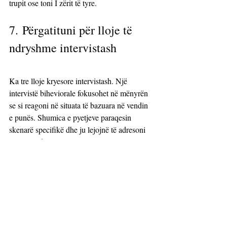
trupit ose toni I zërit të tyre.
7. Përgatituni për lloje të 
ndryshme intervistash
Ka tre lloje kryesore intervistash. Një 
intervistë biheviorale fokusohet në mënyrën 
se si reagoni në situata të bazuara në vendin 
e punës. Shumica e pyetjeve paraqesin 
skenarë specifikë dhe ju lejojnë të adresoni 
se si mund t'i trajtoni ato. 
Intervistat e përvojës fokusohen në përvojën 
tuaj të mëparshme dhe vendimet që keni 
marrë në të kaluarën. Lloji i tretë i intervistës 
është një kombinim i të dyjave, intervistat 
biheviorale dhe të përvojës.