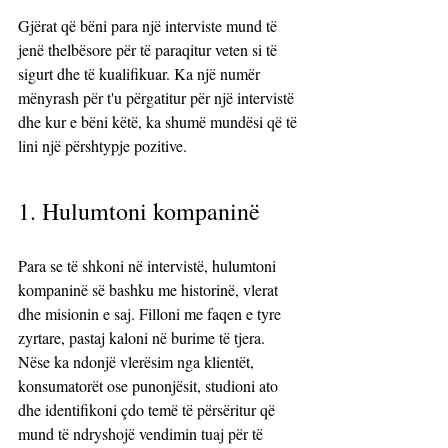
Gjërat që bëni para një interviste mund të 
jenë thelbësore për të paraqitur veten si të 
sigurt dhe të kualifikuar. Ka një numër 
mënyrash për t'u përgatitur për një intervistë 
dhe kur e bëni këtë, ka shumë mundësi që të 
lini një përshtypje pozitive.
1. Hulumtoni kompaninë
Para se të shkoni në intervistë, hulumtoni 
kompaninë së bashku me historinë, vlerat 
dhe misionin e saj. Filloni me faqen e tyre 
zyrtare, pastaj kaloni në burime të tjera. 
Nëse ka ndonjë vlerësim nga klientët, 
konsumatorët ose punonjësit, studioni ato 
dhe identifikoni çdo temë të përsëritur që 
mund të ndryshojë vendimin tuaj për të 