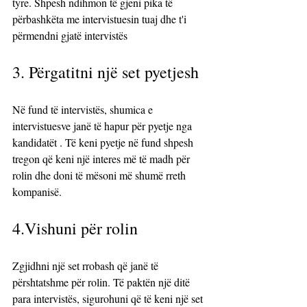
tyre. Shpesh ndihmon të gjeni pika të 
përbashkëta me intervistuesin tuaj dhe t'i 
përmendni gjatë intervistës
3. Përgatitni një set pyetjesh
Në fund të intervistës, shumica e 
intervistuesve janë të hapur për pyetje nga 
kandidatët . Të keni pyetje në fund shpesh 
tregon që keni një interes më të madh për 
rolin dhe doni të mësoni më shumë rreth 
kompanisë.
4.Vishuni për rolin
Zgjidhni një set rrobash që janë të 
përshtatshme për rolin. Të paktën një ditë 
para intervistës, sigurohuni që të keni një set 