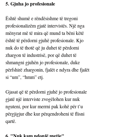
5. Gjuha jo profesionale
Është shumë e rëndësishme të tregoni 
profesionalizëm gjatë intervistës. Një nga 
mënyrat më të mira që mund ta bëni këtë 
është të përdorni gjuhë profesionale. Kjo 
nuk do të thotë që ju duhet të përdorni 
zhargon të industrisë, por që duhet të 
shmangni gjuhën jo profesionale, duke 
përfshirë zhargonin, fjalët e ndyra dhe fjalët 
si “um”, “hmm” etj.  
Gjasat që të përdorni gjuhë jo profesionale 
gjatë një interviste zvogëlohen kur nuk 
nguteni, por kur merrni pak kohë për t’u 
përgjigjur dhe kur përqendroheni të flisni 
qartë.
6. "Nuk kam ndonjë pyetje"