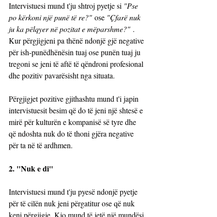
Intervistuesi mund t'ju shtroj pyetje si 
"Pse 
po kërkoni një punë të re?"
 ose 
"Çfarë nuk 
ju ka pëlqyer në pozitat e mëparshme?"
 . 
Kur përgjigjeni pa thënë ndonjë gjë negative 
për ish-punëdhënësin tuaj ose punën tuaj ju 
tregoni se jeni të aftë të qëndroni profesional 
dhe pozitiv pavarësisht nga situata. 
Përgjigjet pozitive gjithashtu mund t'i japin 
intervistuesit besim që do të jeni një shtesë e 
mirë për kulturën e kompanisë së tyre dhe 
që ndoshta nuk do të thoni gjëra negative 
për ta në të ardhmen.
2. "Nuk e di"
Intervistuesi mund t'ju pyesë ndonjë pyetje 
për të cilën nuk jeni përgatitur ose që nuk 
keni përgjigje. Kjo mund të jetë një mundësi 