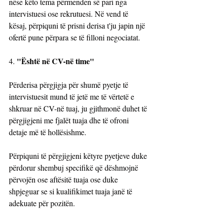
nëse këto tema përmenden së pari nga 
intervistuesi ose rekrutuesi. Në vend të 
kësaj, përpiquni të prisni derisa t'ju japin një 
ofertë pune përpara se të filloni negociatat.
"Është në CV-në time"
4. 
Përderisa përgjigja për shumë pyetje të 
intervistuesit mund të jetë me të vërtetë e 
shkruar në CV-në tuaj, ju gjithmonë duhet të 
përgjigjeni me fjalët tuaja dhe të ofroni 
detaje më të hollësishme. 
Përpiquni të përgjigjeni këtyre pyetjeve duke 
përdorur shembuj specifikë që dëshmojnë 
përvojën ose aftësitë tuaja ose duke 
shpjeguar se si kualifikimet tuaja janë të 
adekuate për pozitën.